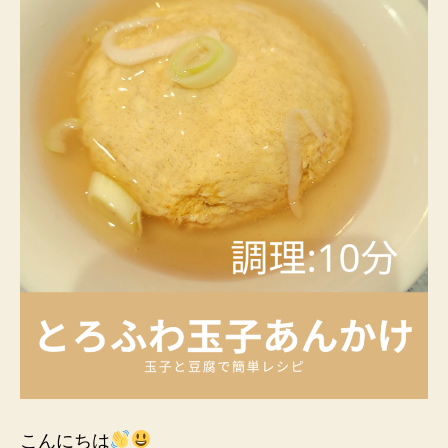
ろ
ふ
わ
あ
ん
か
け
作
っ
て
み
た
へ
の
こんにちは