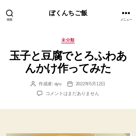
ぼくんちご飯
検索
メニュー
カ
未分類
テ
玉子と豆腐でとろふわあ
ゴ
リ
んかけ作ってみた
ー
作成者:
ayu
2022年5月12日
投
投
稿
稿
玉
コメントはまだありません
者
日
子
と
豆
腐
で
と