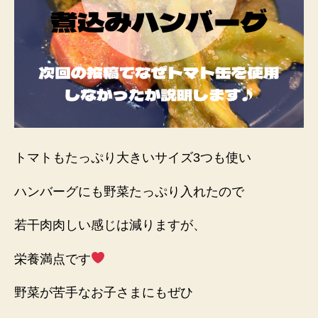
グ
を
作
っ
て
み
た
へ
の
トマトもたっぷり大きいサイズ3つも使い
ハンバーグにも野菜たっぷり入れたので
若干肉肉しい感じは減りますが、
栄養満点です
野菜が苦手なお子さまにもぜひ