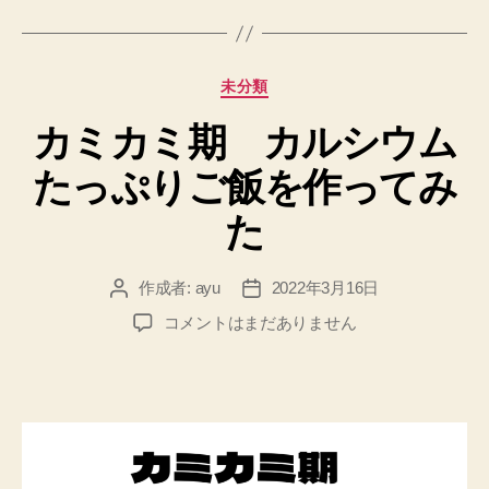
カ
未分類
テ
カミカミ期 カルシウム
ゴ
リ
たっぷりご飯を作ってみ
ー
た
作成者:
ayu
2022年3月16日
投
投
稿
稿
カ
コメントはまだありません
者
日
ミ
カ
ミ
期
カ
ル