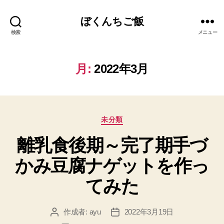
ぼくんちご飯
検索
メニュー
月:
2022年3月
カ
未分類
テ
離乳食後期～完了期手づ
ゴ
リ
かみ豆腐ナゲットを作っ
ー
てみた
作成者:
ayu
2022年3月19日
投
投
稿
稿