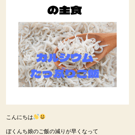
シ
ウ
ム
た
っ
ぷ
り
ご
飯
を
作
っ
て
み
た
へ
の
こんにちは
ぼくんち娘のご飯の減りが早くなって