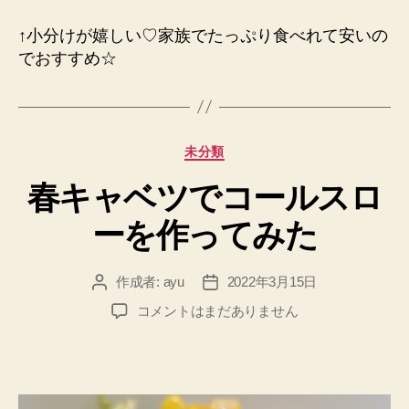
↑小分けが嬉しい♡家族でたっぷり食べれて安いの
でおすすめ☆
カ
未分類
テ
春キャベツでコールスロ
ゴ
リ
ーを作ってみた
ー
作成者:
ayu
2022年3月15日
投
投
稿
稿
春
コメントはまだありません
者
日
キ
ャ
ベ
ツ