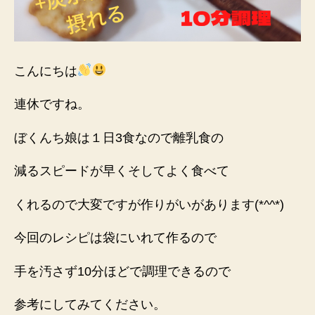
っ
て
み
た
こんにちは
へ
の
連休ですね。
ぼくんち娘は１日3食なので離乳食の
減るスピードが早くそしてよく食べて
くれるので大変ですが作りがいがあります(*^^*)
今回のレシピは袋にいれて作るので
手を汚さず10分ほどで調理できるので
参考にしてみてください。