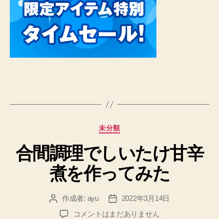
カ
未分類
テ
合間調理でしいたけ甘辛
ゴ
リ
煮を作ってみた
ー
作成者:
ayu
2022年3月14日
投
投
稿
稿
合
コメントはまだありません