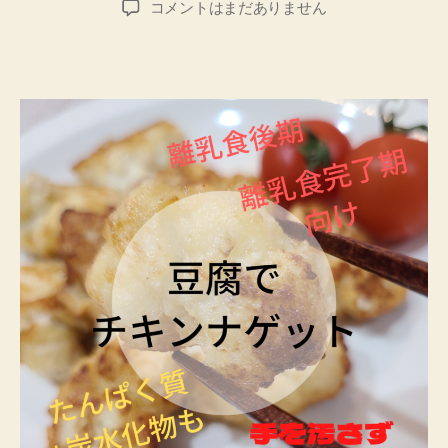
離
コメントはまだありません
者
日
乳
食
後
期
～
完
了
期
手
づ
か
み
豆
腐
ナ
ゲ
ッ
ト
を
作