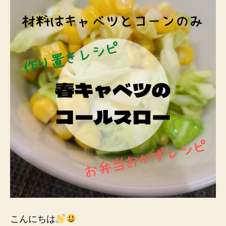
で
コ
ー
ル
ス
ロ
ー
を
作
っ
て
み
た
へ
の
こんにちは