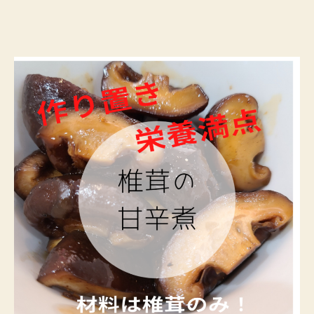
者
日
間
調
理
で
し
い
た
け
甘
辛
煮
を
作
っ
て
み
た
へ
の