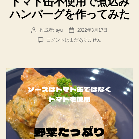
トマト缶不使用で煮込み
リ
ハンバーグを作ってみた
ー
作成者:
ayu
2022年3月17日
投
投
稿
稿
ト
コメントはまだありません
者
日
マ
ト
缶
不
使
用
で
煮
込
み
ハ
ン
バ
ー