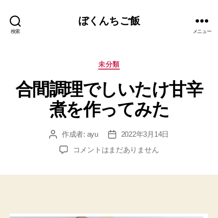
ぼくんちご飯
検索
メニュー
カ
未分類
テ
合間調理でしいたけ甘辛
ゴ
リ
煮を作ってみた
ー
作成者:
ayu
2022年3月14日
投
投
稿
稿
合
コメントはまだありません
者
日
間
調
理
で
し
い