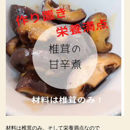
た
け
甘
辛
煮
を
作
っ
て
み
た
へ
の
材料は椎茸のみ。そして栄養満点なので