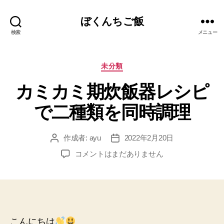
ぼくんちご飯
検索
メニュー
カ
未分類
テ
カミカミ期炊飯器レシピ
ゴ
リ
で二種類を同時調理
ー
作成者:
ayu
2022年2月20日
投
投
稿
稿
カ
コメントはまだありません
者
日
ミ
カ
ミ
期
炊
飯
こんにちは