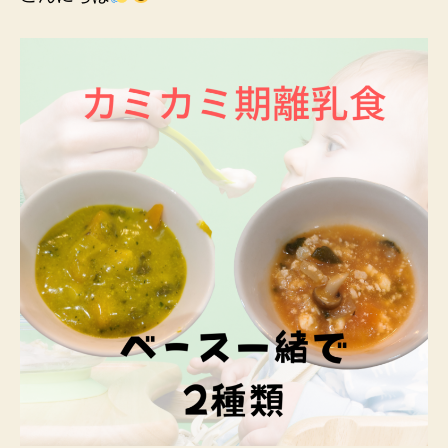
器
レ
シ
ピ
で
二
種
類
を
同
時
調
理
へ
の